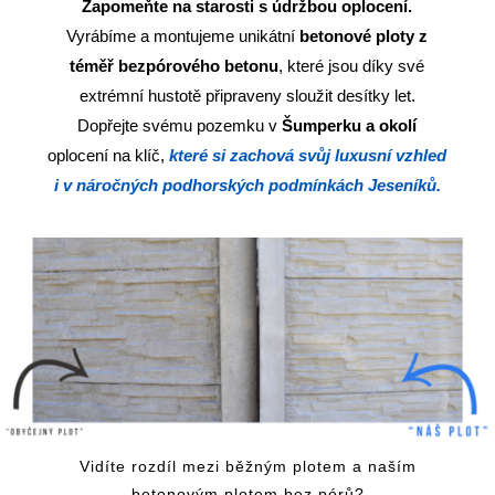
Zapomeňte na starosti s údržbou oplocení.
Vyrábíme a montujeme unikátní
betonové ploty z
téměř bezpórového betonu
, které jsou díky své
extrémní hustotě připraveny sloužit desítky let.
Dopřejte svému pozemku v
Šumperku a okolí
oplocení na klíč,
které si zachová svůj luxusní vzhled
i v náročných podhorských podmínkách Jeseníků.
Vidíte rozdíl mezi běžným plotem a naším
betonovým plotem bez pórů?