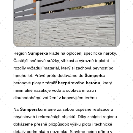
Region
Šumperka
klade na oplocení specifické nároky.
Častější sněhové srážky, vlhkost a výrazné teplotní
rozdíly vyžadují materiál, který si zachová pevnost po
mnoho let. Právě proto dodáváme do
Šumperka
betonové ploty z
téměř bezpórového betonu
, který
minimálně nasakuje vodu a odolává mrazu i
dlouhodobému zatížení v kopcovitém terénu.
Na
Šumpersku
máme za sebou úspěšné realizace u
novostaveb i rekreačních objektů. Díky znalosti regionu
dokážeme přesně přizpůsobit výšku plotu i technické
detaily podmínkám pozemku. Stavíme nejen přímo v