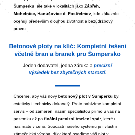
Šumperku
, ale také v lokalitách jako
Zábřeh,
Mohelnice, Hanušovice či Postřelmov
, kde zákazníci
oceňují především dlouhou životnost a bezúdržbový
provoz.
Betonové ploty na klíč: Kompletní řešení
včetně bran a branek pro Šumpersko
Jeden dodavatel, jedna záruka a
precizní
výsledek bez zbytečných starostí.
Chceme, aby váš nový
betonový plot v Šumperku
byl
esteticky i technicky dokonalý. Proto nabízíme kompletní
servis – od zaměření naším specialistou přímo u vás na
pozemku až po
finální precizní tmelení spár
, které u
nás máte v ceně. Součástí našeho systému je i vlastní
zámečnická výroba, díky které osadíme váš plot v