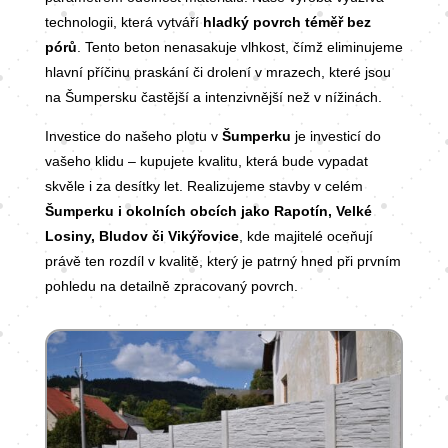
technologii, která vytváří
hladký povrch téměř bez
pórů
. Tento beton nenasakuje vlhkost, čímž eliminujeme
hlavní příčinu praskání či drolení v mrazech, které jsou
na Šumpersku častější a intenzivnější než v nížinách.
Investice do našeho plotu v
Šumperku
je investicí do
vašeho klidu – kupujete kvalitu, která bude vypadat
skvěle i za desítky let. Realizujeme stavby v celém
Šumperku i okolních obcích jako Rapotín, Velké
Losiny, Bludov či Vikýřovice
, kde majitelé oceňují
právě ten rozdíl v kvalitě, který je patrný hned při prvním
pohledu na detailně zpracovaný povrch.